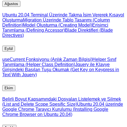
Ağustos
Ubuntu 20.04 Terminal Üzerinde Takma İsim Vererek Kısayol
Oluşturma
Migration Üzerinde Tablo Tasarımı (Column
Definition)
Model Oluşturma (Creating Model)
Erişimci
Tanımlama (Defining Accessor)
Blade Direktifleri (Blade
Directives)
Eylül
useCurrent Fonksiyonu (Anlık Zaman Bilgisi)
Helper Sınıf
Tanımlama (Helper Class Definition)
Jquery ile Klavye
Girişindeki Basılan Tuşu Okumak (Get Key on Keypress in
Text With Jquery)
Ekim
Belirli Boyut Kapsamındaki Dosyaları Listelemek ve Silmek
(List and Delete Scope Spesific Size)
Ubuntu 20.04 üzerinde
Google Chrome Tarayıcı Kurulumu (Installing Google
Chrome Browser on Ubuntu 20.04)