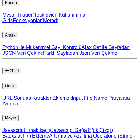
Kasım
Mysql Trigger(Tetikleyici) Kullanımına
Giriş
Fonksiyonlar(Metod)
Aralık
Python ile Mükemmel Sayı Kontrolü
Ajax Get ile Sayfadan
JSON Veri Çekme
Farklı Sayfadan Json Veri Çekme
2020
Ocak
URL Sonuna Karakter Eklemek
Input File Name Parçalara
Ayırma
Mayıs
Javascript tırnak kaçış
Javascript Sağa Eğik Çizgi (
Backslash \ ) Ekleme
Arttırma ve Azaltma Operatörleri
String -