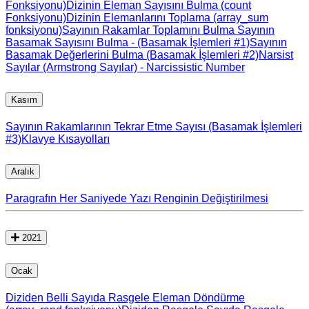
Fonksiyonu)
Dizinin Eleman Sayısını Bulma (count
Fonksiyonu)
Dizinin Elemanlarını Toplama (array_sum
fonksiyonu)
Sayının Rakamlar Toplamını Bulma
Sayının
Basamak Sayısını Bulma - (Basamak İşlemleri #1)
Sayının
Basamak Değerlerini Bulma (Basamak İşlemleri #2)
Narsist
Sayılar (Armstrong Sayılar) - Narcissistic Number
Kasım
Sayının Rakamlarının Tekrar Etme Sayısı (Basamak İşlemleri
#3)
Klavye Kısayolları
Aralık
Paragrafın Her Saniyede Yazı Renginin Değiştirilmesi
2021
Ocak
Diziden Belli Sayıda Rasgele Eleman Döndürme