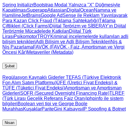
Spring Initializr
Bootstrap Modal Yalnızca "X" Düğmesiyle
Kapatılması
Superapp
Atlassian
DigitalOcean
Namına ve
Hamiline
JetBrains
Google AdSense ile Reklam Yayınlayarak
Para Kazan
Click Fraud (Tıklama Sahtekarlığı)
Tıklama
Çiftlikleri (Click Farms)
Dijital Terörizm ve SİBERAY'ın Dijital
Terörizmle Mücadelede Katkıları
Dijital Türk
Lirası
Psikomotor
TROY
Kriminal incelemelerde kullanılan adli
bilişim teknikleri
Adli Bilişim ve Adli Bilişim Teknikleri
Niş &
Niş Pazarlama
FAVÖK (FAVÖK - Faiz, Amortisman ve Vergi
Öncesi Kâr)
Metaveriler (Metadata)
Şubat
Regülasyon Kaynaklı Giderler
TEFAS (Türkiye Elektronik
Fon Alım Satım Platformu)
ÜFE (Üretici Fiyat Endeksi) &
TÜFE (Tüketici Fiyat Endeksi)
Amortisman ve Amortisman
Giderleri
SOFR (Secured Overnight Financing Rate)
TLREF
(Türk Lirası Gecelik Referans Faiz Oranı)
phpinfo ile sistem
bilgileri
Boolean veri tipi ve George Boole
Murahhas
Kuşaklar
Parite
Gini Katsayısı
IP Spoofing & Botnet
Nisan