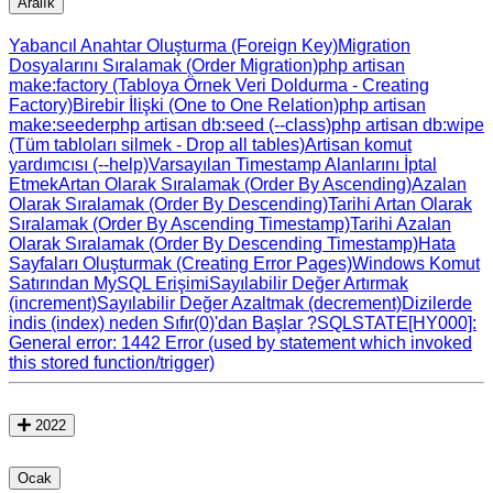
Aralık
Yabancıl Anahtar Oluşturma (Foreign Key)
Migration
Dosyalarını Sıralamak (Order Migration)
php artisan
make:factory (Tabloya Örnek Veri Doldurma - Creating
Factory)
Birebir İlişki (One to One Relation)
php artisan
make:seeder
php artisan db:seed (--class)
php artisan db:wipe
(Tüm tabloları silmek - Drop all tables)
Artisan komut
yardımcısı (--help)
Varsayılan Timestamp Alanlarını İptal
Etmek
Artan Olarak Sıralamak (Order By Ascending)
Azalan
Olarak Sıralamak (Order By Descending)
Tarihi Artan Olarak
Sıralamak (Order By Ascending Timestamp)
Tarihi Azalan
Olarak Sıralamak (Order By Descending Timestamp)
Hata
Sayfaları Oluşturmak (Creating Error Pages)
Windows Komut
Satırından MySQL Erişimi
Sayılabilir Değer Artırmak
(increment)
Sayılabilir Değer Azaltmak (decrement)
Dizilerde
indis (index) neden Sıfır(0)'dan Başlar ?
SQLSTATE[HY000]:
General error: 1442 Error (used by statement which invoked
this stored function/trigger)
2022
Ocak