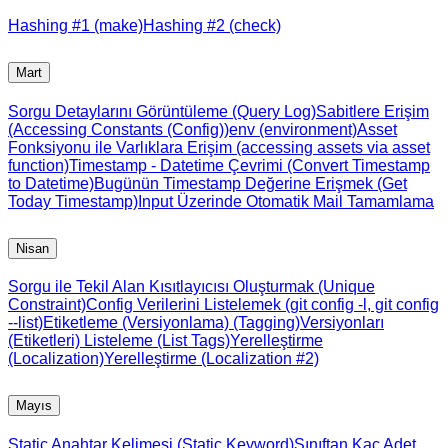
Hashing #1 (make)
Hashing #2 (check)
Mart
Sorgu Detaylarını Görüntüleme (Query Log)
Sabitlere Erişim
(Accessing Constants (Config))
env (environment)
Asset
Fonksiyonu ile Varlıklara Erişim (accessing assets via asset
function)
Timestamp - Datetime Çevrimi (Convert Timestamp
to Datetime)
Bugünün Timestamp Değerine Erişmek (Get
Today Timestamp)
Input Üzerinde Otomatik Mail Tamamlama
Nisan
Sorgu ile Tekil Alan Kısıtlayıcısı Oluşturmak (Unique
Constraint)
Config Verilerini Listelemek (git config -l, git config
--list)
Etiketleme (Versiyonlama) (Tagging)
Versiyonları
(Etiketleri) Listeleme (List Tags)
Yerelleştirme
(Localization)
Yerelleştirme (Localization #2)
Mayıs
Static Anahtar Kelimesi (Static Keyword)
Sınıftan Kaç Adet