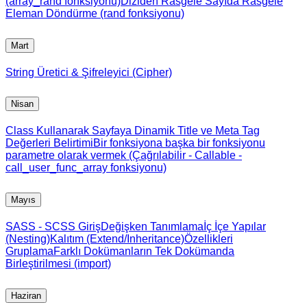
(array_rand fonksiyonu)
Diziden Rasgele Sayıda Rasgele
Eleman Döndürme (rand fonksiyonu)
Mart
String Üretici & Şifreleyici (Cipher)
Nisan
Class Kullanarak Sayfaya Dinamik Title ve Meta Tag
Değerleri Belirtimi
Bir fonksiyona başka bir fonksiyonu
parametre olarak vermek (Çağrılabilir - Callable -
call_user_func_array fonksiyonu)
Mayıs
SASS - SCSS Giriş
Değişken Tanımlama
İç İçe Yapılar
(Nesting)
Kalıtım (Extend/Inheritance)
Özellikleri
Gruplama
Farklı Dokümanların Tek Dokümanda
Birleştirilmesi (import)
Haziran