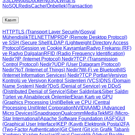
SSL
Devops
Docker
NoSQL
What is
NoSQL
Redis
Cache(Önbellek)
Transaction
Kasım
HTTP
TLS (Transport Layer Security)
Sosyal
Mühendislik
TELNET
TMP
RDP (Remote Desktop Protocol)
ve SSH (Secure Shell)
LDAP (Lightweight Directory Access
Protocol)
Session ve Cookie Kavramları
Radyo Frekansı (RF)
ve Radyo Dalgaları
RFID (Radio Frequency Identification)
Nedir?
IP (Internet Protocol) Nedir?
TCP (Transmission
Control Protocol) Nedir?
UDP (User Datagram Protocol)
Nedir?
IoT (Internet of Things) Nedir?
Wi-Fi ve Bluetooth
IIS
(Internet Information Services) Nedir?
TCP Portları
Versiyon
Kontrolü ve Versiyon Kontrol Sistemleri (VCS)
DNS (Domain
Name System) Nedir?
DoS (Denial of Service) ve DDoS
(Distributed Denial of Service)
Siber Saldırılar&Siber Saldırı
Türleri ve Alınabilecek Önlemler
Ekran Kartı ve GPU
(Graphics Processing Unit)
Bellek ve CPU (Central
Processing Unit)
Intel Corporation
NVIDIA
AMD (Advanced
Micro Devices)
Snapdragon
Qualcomm
MediaTek
MSI (Micro-
Star International)
Apache Software Foundation (ASF)
GUI
(Graphical User Interface)
KEP (Kayıtlı Elektronik Posta)
2FA
(Two-Factor Authentication)
Git Client (Git için Grafik Tabanlı
Yardımcı Yazılım Araçları)
Sanal Gerçeklik (Virtual Reality -