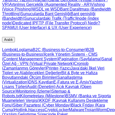
VR)
Artırılmış Gerçeklik (Augmented Reality - AR)
Vishing
(Voice Phishing)
WSDL ve WSD
Bant Daraltması (Bandwidth
Throttling)
Sunucularda Bant Genişliği
Bant genişliği
(Bandwidth)
Sunuculardaki Trafik (Traffic)
Inode (index
node)
Dedicated IP
FTP (File Transfer Protocol) Nedir?
SPAM
UI (User Interface) & UX (User Experience)
Aralık
Lombok
Loglama
B2C (Business-to-Consumer)
B2B
(Business-to-Business)
İçerik Yönetim Sistemi - CMS
(Content Management System)
Pagination (Sayfalama)
Sanal
Özel Ağ - VPN (Virtual Private Network)
Cronjob
(Zamanlanmış Görevler)
Printer-Yazıcı
Java'daki İlkel Veri
Tipleri ve Alabilecekleri Değerler
Bit & Byte ve Hafıza
Boyutlarındaki Ölçüm Birimleri
Sanallaştırma
(Virtualization)
DNS Kayıtları
E-Fatura ve E-Arşiv
Yazılım
Lisans Türleri
Audit (Denetim)
Açık Kaynak (Open
Source)
Monitoring (İzleme)
Sitemap &
Robots.txt
Kilometretaşı (Milestone)
BSMV (Banka ve Sigorta
Muameleleri Vergisi)
KKDF (Kaynak Kullanımı Destekleme
Fonu)
Siber Pazartesi (Cyber Monday)
Black Friday (Kara
Cuma)
Hotlink
.htaccess
CryptoLocker
Malware
Trojan
Worm
Dep
(Yazılım Geliştirme Sürecinde Paket