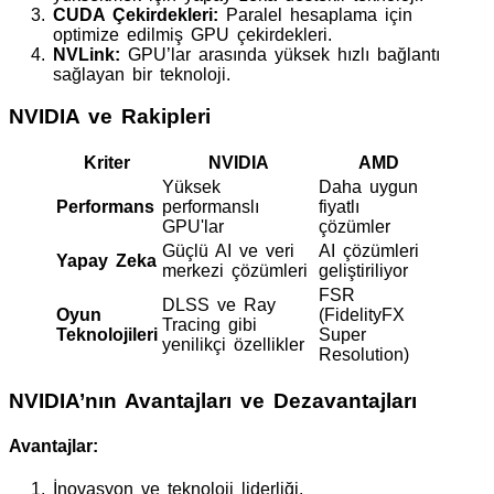
CUDA Çekirdekleri:
Paralel hesaplama için
optimize edilmiş GPU çekirdekleri.
NVLink:
GPU’lar arasında yüksek hızlı bağlantı
sağlayan bir teknoloji.
NVIDIA ve Rakipleri
Kriter
NVIDIA
AMD
Yüksek
Daha uygun
Performans
performanslı
fiyatlı
GPU'lar
çözümler
Güçlü AI ve veri
AI çözümleri
Yapay Zeka
merkezi çözümleri
geliştiriliyor
FSR
DLSS ve Ray
Oyun
(FidelityFX
Tracing gibi
Teknolojileri
Super
yenilikçi özellikler
Resolution)
NVIDIA’nın Avantajları ve Dezavantajları
Avantajlar:
İnovasyon ve teknoloji liderliği.