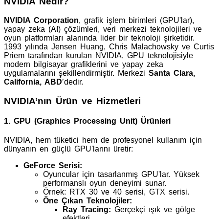
NVIDIA Nedir?
NVIDIA Corporation
, grafik işlem birimleri (GPU'lar),
yapay zeka (AI) çözümleri, veri merkezi teknolojileri ve
oyun platformları alanında lider bir teknoloji şirketidir.
1993 yılında Jensen Huang, Chris Malachowsky ve Curtis
Priem tarafından kurulan NVIDIA, GPU teknolojisiyle
modern bilgisayar grafiklerini ve yapay zeka
uygulamalarını şekillendirmiştir. Merkezi
Santa Clara,
California, ABD
’dedir.
NVIDIA’nın Ürün ve Hizmetleri
1. GPU (Graphics Processing Unit) Ürünleri
NVIDIA, hem tüketici hem de profesyonel kullanım için
dünyanın en güçlü GPU'larını üretir:
GeForce Serisi:
Oyuncular için tasarlanmış GPU'lar. Yüksek
performanslı oyun deneyimi sunar.
Örnek: RTX 30 ve 40 serisi, GTX serisi.
Öne Çıkan Teknolojiler:
Ray Tracing:
Gerçekçi ışık ve gölge
efektleri.