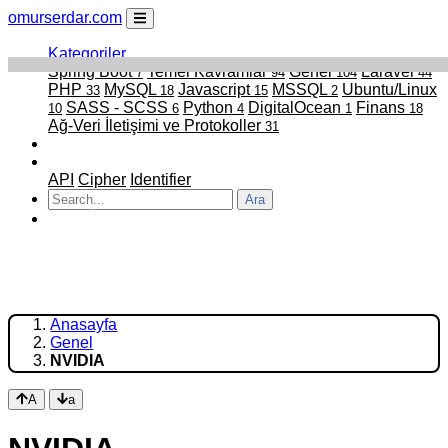
omurserdar.com
Kategoriler
Spring Boot
Temel Kavramlar
Genel
Laravel
7
94
104
44
PHP
MySQL
Javascript
MSSQL
Ubuntu/Linux
33
18
15
2
SASS - SCSS
Python
DigitalOcean
Finans
10
6
4
1
18
Ağ-Veri İletişimi ve Protokoller
31
Faydalı Linkler
Projelerim
API
Cipher
Identifier
Ara
ATATÜRK
Anasayfa
Genel
NVIDIA
A
a