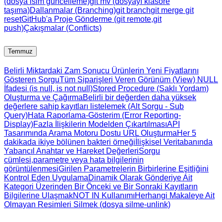
(dosya isim güncelleme)
git mv (dosyayı klasöre
taşıma)
Dallanmalar (Branching)
git branch
git merge
git
reset
GitHub'a Proje Gönderme (git remote,git
push)
Çakışmalar (Conflicts)
Temmuz
Belirli Miktardaki Zam Sonucu Ürünlerin Yeni Fiyatlarını
Gösteren Sorgu
Tüm Siparişleri Veren Görünüm (View)
NULL
İfadesi (is null, is not null)
Stored Procedure (Saklı Yordam)
Oluşturma ve Çağırma
Belirli bir değerden daha yüksek
değerlere sahip kayıtları listelemek (Alt Sorgu - Sub
Query)
Hata Raporlama-Gösterim (Error Reporting-
Display)
Fazla İlişkilerin Modelden Çıkartılması
API
Tasarımında Arama Motoru Dostu URL Oluşturma
Her 5
dakikada ikiye bölünen bakteri örneği
İlişkisel Veritabanında
Yabancıl Anahtar ve Hareket Değerleri
Sorgu
cümlesi,parametre veya hata bilgilerinin
görüntülenmesi
Girilen Parametrelerin Birbirlerine Eşitliğini
Kontrol Eden Uygulama
Dinamik Olarak Gönderiye Ait
Kategori Üzerinden Bir Önceki ve Bir Sonraki Kayıtların
Bilgilerine Ulaşmak
NOT IN Kullanımı
Herhangi Makaleye Ait
Olmayan Resimleri Silmek (dosya silme-unlink)