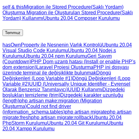
self & this
Migration ile Stored Procedure(Saklı Yordam)
Oluşturma
Migration ile Oluşturulan Stored Procedure(Saklı
Yordam) Kullanımı
Ubuntu 20.04 Composer Kurulumu
Temmuz
hasOwnProperty ile Nesnenin Varlık Kontrolü
Ubuntu 20.04
Visual Studio Code Kurulumu
Ubuntu 20.04 Nodej.s
Kurulumu
Ubuntu 20.04 npm Kurulumu
Geri Sayım
(Countdown)
PHP Dom uzantı hatası (Install or enable PHP's
dom extension)
Laravel Projesi Oluşturma
PHP ini dosyası
üzerinde terminal ile değişiklikte bulunmak
Döngü
Değişkenleri (Loop Variable #1)
Döngü Değişkenleri (Loop
Variable #2)
UUID (Universally Unique Identifier - Evrensel
Olarak Benzersiz Tanımlayıcı)
UUID Kullanımı
Dizgedeki
boşlukları temizleme (trim)
Dizgedeki karakter uzunluğu
(length)
php artisan make:migration (Migration
Oluşturma)
Could not find driver
(information_schema.tables)
php artisan migrate
php artisan
migrate:fresh
php artisan migrate:rollback
Ubuntu 20.04
PhpStorm Kurulumu
Ubuntu 20.04 Git Kurulumu
Ubuntu
20.04 Xampp Kurulumu