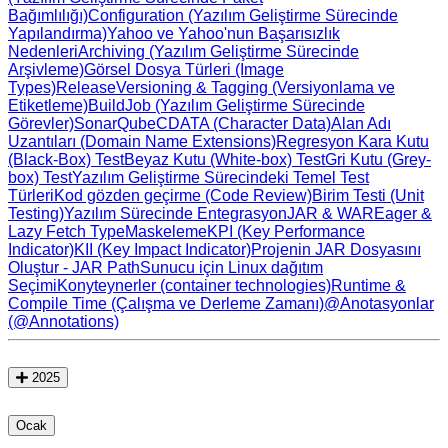
Bağımlılığı)
Configuration (Yazılım Geliştirme Sürecinde
Yapılandırma)
Yahoo ve Yahoo'nun Başarısızlık
Nedenleri
Archiving (Yazılım Geliştirme Sürecinde
Arşivleme)
Görsel Dosya Türleri (Image
Types)
Release
Versioning & Tagging (Versiyonlama ve
Etiketleme)
Build
Job (Yazılım Geliştirme Sürecinde
Görevler)
SonarQube
CDATA (Character Data)
Alan Adı
Uzantıları (Domain Name Extensions)
Regresyon
Kara Kutu
(Black-Box) Test
Beyaz Kutu (White-box) Test
Gri Kutu (Grey-
box) Test
Yazılım Geliştirme Sürecindeki Temel Test
Türleri
Kod gözden geçirme (Code Review)
Birim Testi (Unit
Testing)
Yazılım Sürecinde Entegrasyon
JAR & WAR
Eager &
Lazy Fetch Type
Maskeleme
KPI (Key Performance
Indicator)
KII (Key Impact Indicator)
Projenin JAR Dosyasını
Oluştur - JAR Path
Sunucu için Linux dağıtım
Seçimi
Konyteynerler (container technologies)
Runtime &
Compile Time (Çalışma ve Derleme Zamanı)
@Anotasyonlar
(@Annotations)
2025
Ocak