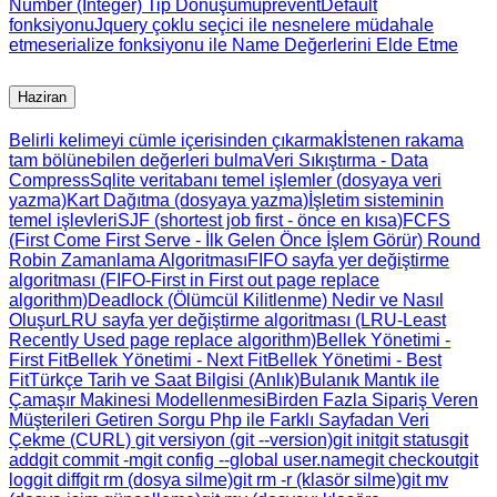
Number (Integer) Tip Dönüşümü
preventDefault
fonksiyonu
Jquery çoklu seçici ile nesnelere müdahale
etme
serialize fonksiyonu ile Name Değerlerini Elde Etme
Haziran
Belirli kelimeyi cümle içerisinden çıkarmak
İstenen rakama
tam bölünebilen değerleri bulma
Veri Sıkıştırma - Data
Compress
Sqlite veritabanı temel işlemler (dosyaya veri
yazma)
Kart Dağıtma (dosyaya yazma)
İşletim sisteminin
temel işlevleri
SJF (shortest job first - önce en kısa)
FCFS
(First Come First Serve - İlk Gelen Önce İşlem Görür)
Round
Robin Zamanlama Algoritması
FIFO sayfa yer değiştirme
algoritması (FIFO-First in First out page replace
algorithm)
Deadlock (Ölümcül Kilitlenme) Nedir ve Nasıl
Oluşur
LRU sayfa yer değiştirme algoritması (LRU-Least
Recently Used page replace algorithm)
Bellek Yönetimi -
First Fit
Bellek Yönetimi - Next Fit
Bellek Yönetimi - Best
Fit
Türkçe Tarih ve Saat Bilgisi (Anlık)
Bulanık Mantık ile
Çamaşır Makinesi Modellenmesi
Birden Fazla Sipariş Veren
Müşterileri Getiren Sorgu
Php ile Farklı Sayfadan Veri
Çekme (CURL)
git versiyon (git --version)
git init
git status
git
add
git commit -m
git config --global user.name
git checkout
git
log
git diff
git rm (dosya silme)
git rm -r (klasör silme)
git mv