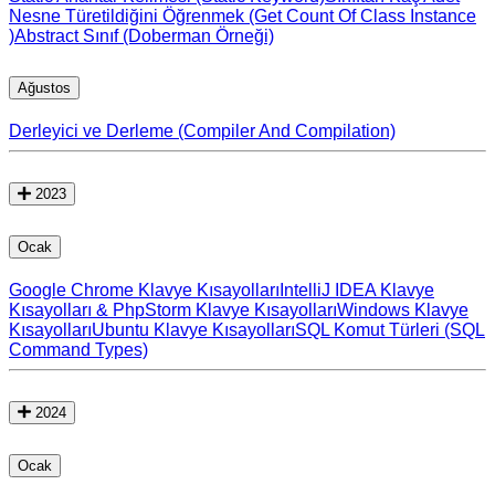
Nesne Türetildiğini Öğrenmek (Get Count Of Class Instance
)
Abstract Sınıf (Doberman Örneği)
Ağustos
Derleyici ve Derleme (Compiler And Compilation)
2023
Ocak
Google Chrome Klavye Kısayolları
IntelliJ IDEA Klavye
Kısayolları & PhpStorm Klavye Kısayolları
Windows Klavye
Kısayolları
Ubuntu Klavye Kısayolları
SQL Komut Türleri (SQL
Command Types)
2024
Ocak