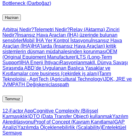
Bottleneck (Darboğaz)
Haziran
Arbitraj Nedir?
Telemetri Nedir?
Relay (Aktarma) Zinciri
Nedir?
İnsansız Hava Araçları (İHA) üzerinde bulunan
sensörler
Mobil İHA Yer Kontrol İstasyonu
İnsansız Hava
Araçları (İHA)
İHA’larda (İnsansız Hava Araçları) kritik
sistemlerin düşman müdahalesinden korunması
OEM
(Original Equipment Manufacturer)
LTS (Long-Term
Support)
İHA Enerji İhtiyacı
Rasyonlanmak
II. Dünya Savaşı
Sırasında ABD’de Uygulanan Başlıca Yasaklar ve
Kısıtlamalar
core business (çekirdek iş alanı)
Tarım
Teknolojisi - AgriTech (Agricultural Technology)
JDK, JRE ve
JVM
PATH Değişkeni
classpath
Temmuz
12-Factor App
Cognitive Complexity (Bilişsel
Karmaşıklık)
DTO (Data Transfer Object) kullanmak
Yazılım
Akreditasyonu
Proof of Concept (Kavram Kanıtlama)
GAP
Analizi
Yazılımda Ölçeklenebilirlik (Scalability)
Entelektüel
Sermaye