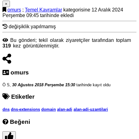
×
omurs
;
Temel Kavramlar
kategorisine 12 Aralık 2024
Perşembe 09:45 tarihinde ekledi
değişiklik yapılmamış
Bu gönderi; tekil olarak ziyaretçiler tarafından toplam
319
kez görüntülenmiştir.
omurs
Ö S,
30 Ağustos 2018 Perşembe 15:30
tarihinde kayıt oldu
Etiketler
dns
dns-extensions
domain
alan-adi
alan-adi-uzantilari
Beğeni