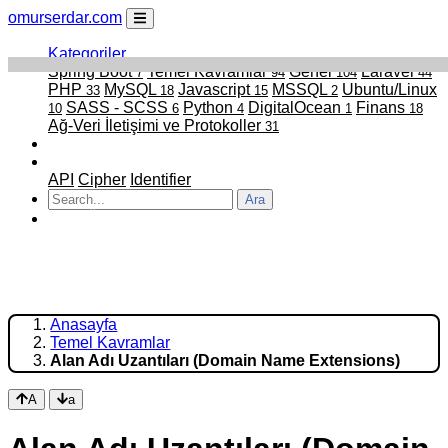
omurserdar.com
Kategoriler
Spring Boot
Temel Kavramlar
Genel
Laravel
7
94
104
44
PHP
MySQL
Javascript
MSSQL
Ubuntu/Linux
33
18
15
2
SASS - SCSS
Python
DigitalOcean
Finans
10
6
4
1
18
Ağ-Veri İletişimi ve Protokoller
31
Faydalı Linkler
Projelerim
API
Cipher
Identifier
Ara
ATATÜRK
Anasayfa
Temel Kavramlar
Alan Adı Uzantıları (Domain Name Extensions)
A
a