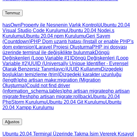
Temmuz
hasOwnProperty ile Nesnenin Varlık Kontrolü
Ubuntu 20.04
Visual Studio Code Kurulumu
Ubuntu 20.04 Nodej.s
Kurulumu
Ubuntu 20.04 npm Kurulumu
Geri Sayım
(Countdown)
PHP Dom uzantı hatası (Install or enable PHP's
dom extension)
Laravel Projesi Oluşturma
PHP ini dosyası
üzerinde terminal ile değişiklikte bulunmak
Döngü
Değişkenleri (Loop Variable #1)
Döngü Değişkenleri (Loop
Variable #2)
UUID (Universally Unique Identifier - Evrensel
Olarak Benzersiz Tanımlayıcı)
UUID Kullanımı
Dizgedeki
boşlukları temizleme (trim)
Dizgedeki karakter uzunluğu
(length)
php artisan make:migration (Migration
Oluşturma)
Could not find driver
(information_schema.tables)
php artisan migrate
php artisan
migrate:fresh
php artisan migrate:rollback
Ubuntu 20.04
PhpStorm Kurulumu
Ubuntu 20.04 Git Kurulumu
Ubuntu
20.04 Xampp Kurulumu
Ağustos
Ubuntu 20.04 Terminal Üzerinde Takma İsim Vererek Kısayol