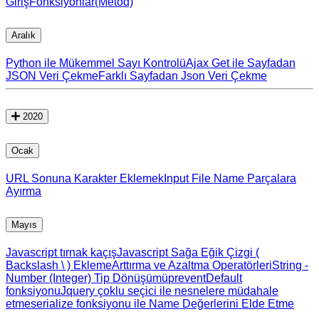
Giriş
Fonksiyonlar(Metod)
Aralık
Python ile Mükemmel Sayı Kontrolü
Ajax Get ile Sayfadan
JSON Veri Çekme
Farklı Sayfadan Json Veri Çekme
2020
Ocak
URL Sonuna Karakter Eklemek
Input File Name Parçalara
Ayırma
Mayıs
Javascript tırnak kaçış
Javascript Sağa Eğik Çizgi (
Backslash \ ) Ekleme
Arttırma ve Azaltma Operatörleri
String -
Number (Integer) Tip Dönüşümü
preventDefault
fonksiyonu
Jquery çoklu seçici ile nesnelere müdahale
etme
serialize fonksiyonu ile Name Değerlerini Elde Etme