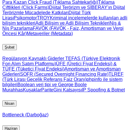
Para Kazan
Click Fraud (Tıklama Sahtekarlığı)
Tıklama
Çiftlikleri (Click Farms)
Dijital Terörizm ve SİBERAY'ın Dijital
Terörizmle Mücadelede Katkıları
Dijital Türk
Lirası
Psikomotor
TROY
Kriminal incelemelerde kullanılan adli
bilişim teknikleri
Adli Bilişim ve Adli Bilişim Teknikleri
Niş &
Niş Pazarlama
FAVÖK (FAVÖK - Faiz, Amortisman ve Vergi
Öncesi Kâr)
Metaveriler (Metadata)
Şubat
Regülasyon Kaynaklı Giderler
TEFAS (Türkiye Elektronik
Fon Alım Satım Platformu)
ÜFE (Üretici Fiyat Endeksi) &
TÜFE (Tüketici Fiyat Endeksi)
Amortisman ve Amortisman
Giderleri
SOFR (Secured Overnight Financing Rate)
TLREF
(Türk Lirası Gecelik Referans Faiz Oranı)
phpinfo ile sistem
bilgileri
Boolean veri tipi ve George Boole
Murahhas
Kuşaklar
Parite
Gini Katsayısı
IP Spoofing & Botnet
Nisan
Bottleneck (Darboğaz)
Haziran