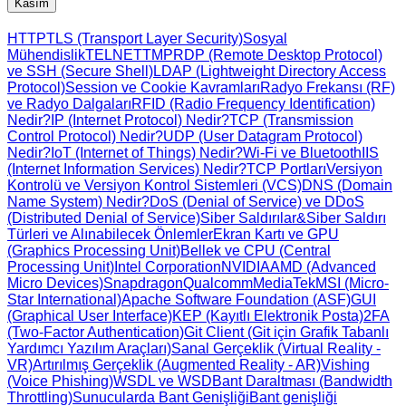
Kasım
HTTP
TLS (Transport Layer Security)
Sosyal
Mühendislik
TELNET
TMP
RDP (Remote Desktop Protocol)
ve SSH (Secure Shell)
LDAP (Lightweight Directory Access
Protocol)
Session ve Cookie Kavramları
Radyo Frekansı (RF)
ve Radyo Dalgaları
RFID (Radio Frequency Identification)
Nedir?
IP (Internet Protocol) Nedir?
TCP (Transmission
Control Protocol) Nedir?
UDP (User Datagram Protocol)
Nedir?
IoT (Internet of Things) Nedir?
Wi-Fi ve Bluetooth
IIS
(Internet Information Services) Nedir?
TCP Portları
Versiyon
Kontrolü ve Versiyon Kontrol Sistemleri (VCS)
DNS (Domain
Name System) Nedir?
DoS (Denial of Service) ve DDoS
(Distributed Denial of Service)
Siber Saldırılar&Siber Saldırı
Türleri ve Alınabilecek Önlemler
Ekran Kartı ve GPU
(Graphics Processing Unit)
Bellek ve CPU (Central
Processing Unit)
Intel Corporation
NVIDIA
AMD (Advanced
Micro Devices)
Snapdragon
Qualcomm
MediaTek
MSI (Micro-
Star International)
Apache Software Foundation (ASF)
GUI
(Graphical User Interface)
KEP (Kayıtlı Elektronik Posta)
2FA
(Two-Factor Authentication)
Git Client (Git için Grafik Tabanlı
Yardımcı Yazılım Araçları)
Sanal Gerçeklik (Virtual Reality -
VR)
Artırılmış Gerçeklik (Augmented Reality - AR)
Vishing
(Voice Phishing)
WSDL ve WSD
Bant Daraltması (Bandwidth
Throttling)
Sunucularda Bant Genişliği
Bant genişliği