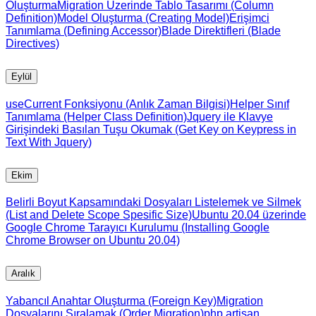
Oluşturma
Migration Üzerinde Tablo Tasarımı (Column
Definition)
Model Oluşturma (Creating Model)
Erişimci
Tanımlama (Defining Accessor)
Blade Direktifleri (Blade
Directives)
Eylül
useCurrent Fonksiyonu (Anlık Zaman Bilgisi)
Helper Sınıf
Tanımlama (Helper Class Definition)
Jquery ile Klavye
Girişindeki Basılan Tuşu Okumak (Get Key on Keypress in
Text With Jquery)
Ekim
Belirli Boyut Kapsamındaki Dosyaları Listelemek ve Silmek
(List and Delete Scope Spesific Size)
Ubuntu 20.04 üzerinde
Google Chrome Tarayıcı Kurulumu (Installing Google
Chrome Browser on Ubuntu 20.04)
Aralık
Yabancıl Anahtar Oluşturma (Foreign Key)
Migration
Dosyalarını Sıralamak (Order Migration)
php artisan