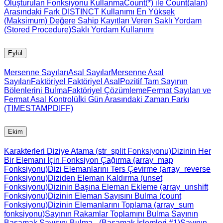
Oluşturulan Fonksiyonu Kullanma
Count(*) ile Count(alan)
Arasındaki Fark
DISTINCT Kullanımı
En Yüksek
(Maksimum) Değere Sahip Kayıtları Veren Saklı Yordam
(Stored Procedure)
Saklı Yordam Kullanımı
Eylül
Mersenne Sayıları
Asal Sayılar
Mersenne Asal
Sayıları
Faktöriyel
Faktöriyel Asal
Pozitif Tam Sayının
Bölenlerini Bulma
Faktöriyel Çözümleme
Fermat Sayıları ve
Fermat Asal Kontrolü
İki Gün Arasındaki Zaman Farkı
(TIMESTAMPDIFF)
Ekim
Karakterleri Diziye Atama (str_split Fonksiyonu)
Dizinin Her
Bir Elemanı İçin Fonksiyon Çağırma (array_map
Fonksiyonu)
Dizi Elemanlarını Ters Çevirme (array_reverse
Fonksiyonu)
Diziden Eleman Kaldırma (unset
Fonksiyonu)
Dizinin Başına Eleman Ekleme (array_unshift
Fonksiyonu)
Dizinin Eleman Sayısını Bulma (count
Fonksiyonu)
Dizinin Elemanlarını Toplama (array_sum
fonksiyonu)
Sayının Rakamlar Toplamını Bulma
Sayının
Basamak Sayısını Bulma - (Basamak İşlemleri #1)
Sayının