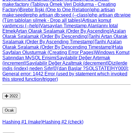
make:factory (Tabloya Örnek Veri Doldurma - Creating
Factory)
Birebir İlişki (One to One Relation)
php artisan
make:seeder
php artisan db:seed (--class)
php artisan db:wipe
(Tüm tabloları silmek - Drop all tables)
Artisan komut
yardımcısı (--help)
Varsayılan Timestamp Alanlarını İptal
Etmek
Artan Olarak Sıralamak (Order By Ascending)
Azalan
Olarak Sıralamak (Order By Descending)
Tarihi Artan Olarak
Sıralamak (Order By Ascending Timestamp)
Tarihi Azalan
Olarak Sıralamak (Order By Descending Timestamp)
Hata
Sayfaları Oluşturmak (Creating Error Pages)
Windows Komut
Satırından MySQL Erişimi
Sayılabilir Değer Artırmak
(increment)
Sayılabilir Değer Azaltmak (decrement)
Dizilerde
indis (index) neden Sıfır(0)'dan Başlar ?
SQLSTATE[HY000]:
General error: 1442 Error (used by statement which invoked
this stored function/trigger)
2022
Ocak
Hashing #1 (make)
Hashing #2 (check)