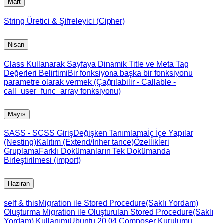
Mart
String Üretici & Şifreleyici (Cipher)
Nisan
Class Kullanarak Sayfaya Dinamik Title ve Meta Tag
Değerleri Belirtimi
Bir fonksiyona başka bir fonksiyonu
parametre olarak vermek (Çağrılabilir - Callable -
call_user_func_array fonksiyonu)
Mayıs
SASS - SCSS Giriş
Değişken Tanımlama
İç İçe Yapılar
(Nesting)
Kalıtım (Extend/Inheritance)
Özellikleri
Gruplama
Farklı Dokümanların Tek Dokümanda
Birleştirilmesi (import)
Haziran
self & this
Migration ile Stored Procedure(Saklı Yordam)
Oluşturma
Migration ile Oluşturulan Stored Procedure(Saklı
Yordam) Kullanımı
Ubuntu 20.04 Composer Kurulumu