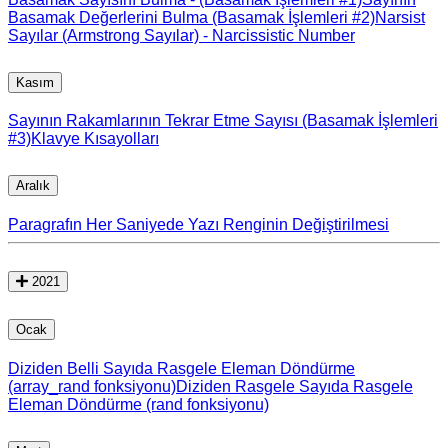
Basamak Değerlerini Bulma (Basamak İşlemleri #2)
Narsist
Sayılar (Armstrong Sayılar) - Narcissistic Number
Kasım
Sayının Rakamlarının Tekrar Etme Sayısı (Basamak İşlemleri
#3)
Klavye Kısayolları
Aralık
Paragrafın Her Saniyede Yazı Renginin Değiştirilmesi
2021
Ocak
Diziden Belli Sayıda Rasgele Eleman Döndürme
(array_rand fonksiyonu)
Diziden Rasgele Sayıda Rasgele
Eleman Döndürme (rand fonksiyonu)