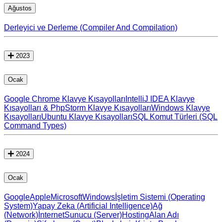
Ağustos
Derleyici ve Derleme (Compiler And Compilation)
2023
Ocak
Google Chrome Klavye Kısayolları
IntelliJ IDEA Klavye
Kısayolları & PhpStorm Klavye Kısayolları
Windows Klavye
Kısayolları
Ubuntu Klavye Kısayolları
SQL Komut Türleri (SQL
Command Types)
2024
Ocak
Google
Apple
Microsoft
Windows
İşletim Sistemi (Operating
System)
Yapay Zeka (Artificial Intelligence)
Ağ
(Network)
İnternet
Sunucu (Server)
Hosting
Alan Adı