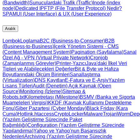
(Bandwidth)
Sunuculardaki Trafik (Traffic)
Inode (index
node)
Dedicated IP
FTP (File Transfer Protocol) Nedir?
SPAM
UI (User Interface) & UX (User Experience)
Aralık
Lombok
Loglama
B2C (Business-to-Consumer)
B2B
(Business-to-Business)
İçerik Yönetim Sistemi - CMS
(Content Management System)
Pagination (Sayfalama)
Sanal
Özel Ağ - VPN (Virtual Private Network)
Cronjob
(Zamanlanmış Görevler)
Printer-Yazıcı
Java'daki İlkel Veri
Tipleri ve Alabilecekleri Değerler
Bit & Byte ve Hafıza
Boyutlarındaki Ölçüm Birimleri
Sanallaştırma
(Virtualization)
DNS Kayıtları
E-Fatura ve E-Arşiv
Yazılım
Lisans Türleri
Audit (Denetim)
Açık Kaynak (Open
Source)
Monitoring (İzleme)
Sitemap &
Robots.txt
Kilometretaşı (Milestone)
BSMV (Banka ve Sigorta
Muameleleri Vergisi)
KKDF (Kaynak Kullanımı Destekleme
Fonu)
Siber Pazartesi (Cyber Monday)
Black Friday (Kara
Cuma)
Hotlink
.htaccess
CryptoLocker
Malware
Trojan
Worm
Dep
(Yazılım Geliştirme Sürecinde Paket
Bağımlılığı)
Configuration (Yazılım Geliştirme Sürecinde
Yapılandırma)
Yahoo ve Yahoo'nun Başarısızlık
Nedenleri
Archiving (Yazılım Geliştirme Sürecinde