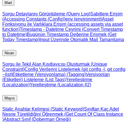
Mart
Sorgu Detaylarını Görüntüleme (Query Log)
Sabitlere Erişim
(Accessing Constants (Config))
env (environment)
Asset
Fonksiyonu ile Varlıklara Erişim (accessing assets via asset
function)
Timestamp - Datetime Çevrimi (Convert Timestamp
to Datetime)
Bugünün Timestamp Değerine Erişmek (Get
Today Timestamp)
Input Üzerinde Otomatik Mail Tamamlama
Nisan
Sorgu ile Tekil Alan Kısıtlayıcısı Oluşturmak (Unique
Constraint)
Config Verilerini Listelemek (git config -l, git config
--list)
Etiketleme (Versiyonlama) (Tagging)
Versiyonları
(Etiketleri) Listeleme (List Tags)
Yerelleştirme
(Localization)
Yerelleştirme (Localization #2)
Mayıs
Static Anahtar Kelimesi (Static Keyword)
Sınıftan Kaç Adet
Nesne Türetildiğini Öğrenmek (Get Count Of Class Instance
)
Abstract Sınıf (Doberman Örneği)