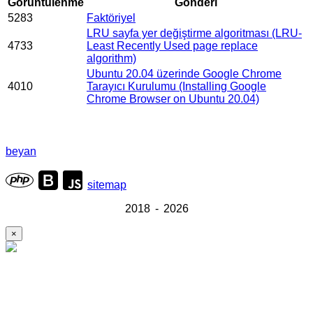
Görüntülenme
Gönderi
5283
Faktöriyel
LRU sayfa yer değiştirme algoritması (LRU-
4733
Least Recently Used page replace
algorithm)
Ubuntu 20.04 üzerinde Google Chrome
4010
Tarayıcı Kurulumu (Installing Google
Chrome Browser on Ubuntu 20.04)
beyan
sitemap
2018 - 2026
×