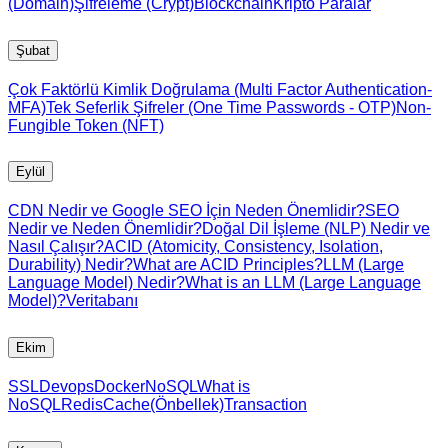
(Domain)
Şifreleme (Crypt)
Blockchain
Kripto Paralar
Şubat
Çok Faktörlü Kimlik Doğrulama (Multi Factor Authentication-
MFA)
Tek Seferlik Şifreler (One Time Passwords - OTP)
Non-
Fungible Token (NFT)
Eylül
CDN Nedir ve Google SEO İçin Neden Önemlidir?
SEO
Nedir ve Neden Önemlidir?
Doğal Dil İşleme (NLP) Nedir ve
Nasıl Çalışır?
ACID (Atomicity, Consistency, Isolation,
Durability) Nedir?
What are ACID Principles?
LLM (Large
Language Model) Nedir?
What is an LLM (Large Language
Model)?
Veritabanı
Ekim
SSL
Devops
Docker
NoSQL
What is
NoSQL
Redis
Cache(Önbellek)
Transaction