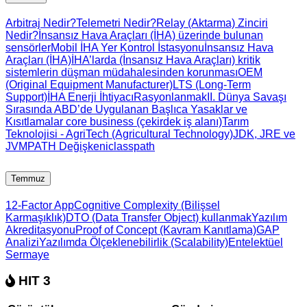
Arbitraj Nedir?
Telemetri Nedir?
Relay (Aktarma) Zinciri
Nedir?
İnsansız Hava Araçları (İHA) üzerinde bulunan
sensörler
Mobil İHA Yer Kontrol İstasyonu
İnsansız Hava
Araçları (İHA)
İHA’larda (İnsansız Hava Araçları) kritik
sistemlerin düşman müdahalesinden korunması
OEM
(Original Equipment Manufacturer)
LTS (Long-Term
Support)
İHA Enerji İhtiyacı
Rasyonlanmak
II. Dünya Savaşı
Sırasında ABD’de Uygulanan Başlıca Yasaklar ve
Kısıtlamalar
core business (çekirdek iş alanı)
Tarım
Teknolojisi - AgriTech (Agricultural Technology)
JDK, JRE ve
JVM
PATH Değişkeni
classpath
Temmuz
12-Factor App
Cognitive Complexity (Bilişsel
Karmaşıklık)
DTO (Data Transfer Object) kullanmak
Yazılım
Akreditasyonu
Proof of Concept (Kavram Kanıtlama)
GAP
Analizi
Yazılımda Ölçeklenebilirlik (Scalability)
Entelektüel
Sermaye
HIT 3