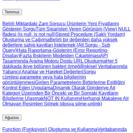
Temmuz
Belirli Miktardaki Zam Sonucu Ürünlerin Yeni Fiyatlarını
Gösteren Sorgu
Tüm Siparişleri Veren Görünüm (View)
NULL
İfadesi (is null, is not null)
Stored Procedure (Saklı Yordam)
Oluşturma ve Çağırma
Belirli bir değerden daha yüksek
değerlere sahip kayıtları listelemek (Alt Sorgu - Sub
Query)
Hata Raporlama-Gösterim (Error Reporting-
Display)
Fazla İlişkilerin Modelden Çıkartılması
API
Tasarımında Arama Motoru Dostu URL Oluşturma
Her 5
dakikada ikiye bölünen bakteri örneği
İlişkisel Veritabanında
Yabancıl Anahtar ve Hareket Değerleri
Sorgu
cümlesi,parametre veya hata bilgilerinin
görüntülenmesi
Girilen Parametrelerin Birbirlerine Eşitliğini
Kontrol Eden Uygulama
Dinamik Olarak Gönderiye Ait
Kategori Üzerinden Bir Önceki ve Bir Sonraki Kayıtların
Bilgilerine Ulaşmak
NOT IN Kullanımı
Herhangi Makaleye Ait
Olmayan Resimleri Silmek (dosya silme-unlink)
Ağustos
Function (Fonksiyon) Oluşturma ve Kullanma
Veritabanında