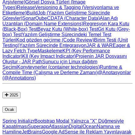
Arşivleme)
Görsel Dosya Türleri (Image
Types)
Release
Versioning & Tagging (Versiyonlama ve
Etiketleme)
Build
Job (Yazılım Geliştirme Sürecinde
Görevler)
SonarQube
CDATA (Character Data)
Alan Adı
Uzantıları (Domain Name Extensions)
Regresyon
Kara Kutu
(Black-Box) Test
Beyaz Kutu (White-box) Test
Gri Kutu (Grey-
box) Test
Yazılım Geliştirme Sürecindeki Temel Test
Türleri
Kod gözden geçirme (Code Review)
Birim Testi (Unit
Testing)
Yazılım Sürecinde Entegrasyon
JAR & WAR
Eager &
Lazy Fetch Type
Maskeleme
KPI (Key Performance
Indicator)
KII (Key Impact Indicator)
Projenin JAR Dosyasını
Oluştur - JAR Path
Sunucu için Linux dağıtım
Seçimi
Konyteynerler (container technologies)
Runtime &
Compile Time (Çalışma ve Derleme Zamanı)
@Anotasyonlar
(@Annotations)
2025
Ocak
Spring Initializr
Bootstrap Modal Yalnızca "X" Düğmesiyle
Kapatılması
Superapp
Atlassian
DigitalOcean
Namına ve
Hamiline
JetBrains
Google AdSense ile Reklam Yayınlayarak