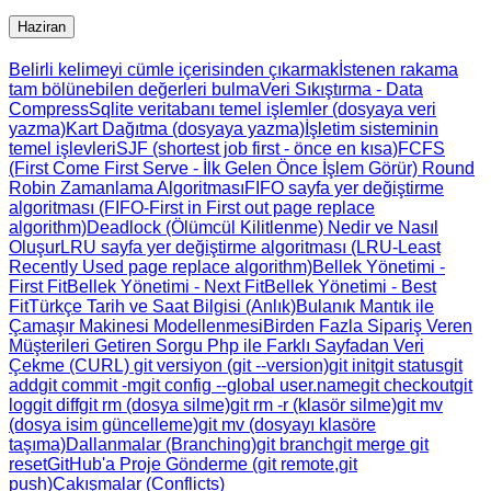
Haziran
Belirli kelimeyi cümle içerisinden çıkarmak
İstenen rakama
tam bölünebilen değerleri bulma
Veri Sıkıştırma - Data
Compress
Sqlite veritabanı temel işlemler (dosyaya veri
yazma)
Kart Dağıtma (dosyaya yazma)
İşletim sisteminin
temel işlevleri
SJF (shortest job first - önce en kısa)
FCFS
(First Come First Serve - İlk Gelen Önce İşlem Görür)
Round
Robin Zamanlama Algoritması
FIFO sayfa yer değiştirme
algoritması (FIFO-First in First out page replace
algorithm)
Deadlock (Ölümcül Kilitlenme) Nedir ve Nasıl
Oluşur
LRU sayfa yer değiştirme algoritması (LRU-Least
Recently Used page replace algorithm)
Bellek Yönetimi -
First Fit
Bellek Yönetimi - Next Fit
Bellek Yönetimi - Best
Fit
Türkçe Tarih ve Saat Bilgisi (Anlık)
Bulanık Mantık ile
Çamaşır Makinesi Modellenmesi
Birden Fazla Sipariş Veren
Müşterileri Getiren Sorgu
Php ile Farklı Sayfadan Veri
Çekme (CURL)
git versiyon (git --version)
git init
git status
git
add
git commit -m
git config --global user.name
git checkout
git
log
git diff
git rm (dosya silme)
git rm -r (klasör silme)
git mv
(dosya isim güncelleme)
git mv (dosyayı klasöre
taşıma)
Dallanmalar (Branching)
git branch
git merge
git
reset
GitHub'a Proje Gönderme (git remote,git
push)
Çakışmalar (Conflicts)