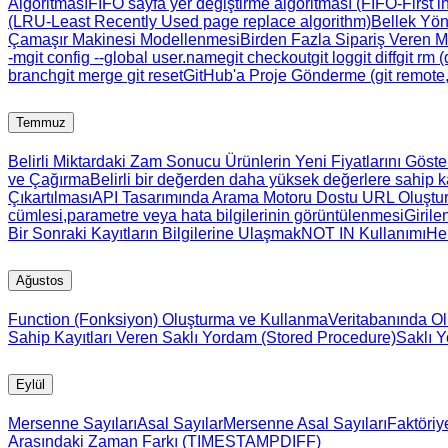
Algoritması
FIFO sayfa yer değiştirme algoritması (FIFO-First in
(LRU-Least Recently Used page replace algorithm)
Bellek Yöne
Çamaşır Makinesi Modellenmesi
Birden Fazla Sipariş Veren M
-m
git config --global user.name
git checkout
git log
git diff
git rm 
branch
git merge
git reset
GitHub'a Proje Gönderme (git remote,
Temmuz
Belirli Miktardaki Zam Sonucu Ürünlerin Yeni Fiyatlarını Göst
ve Çağırma
Belirli bir değerden daha yüksek değerlere sahip ka
Çıkartılması
API Tasarımında Arama Motoru Dostu URL Oluştu
cümlesi,parametre veya hata bilgilerinin görüntülenmesi
Girile
Bir Sonraki Kayıtların Bilgilerine Ulaşmak
NOT IN Kullanımı
He
Ağustos
Function (Fonksiyon) Oluşturma ve Kullanma
Veritabanında O
Sahip Kayıtları Veren Saklı Yordam (Stored Procedure)
Saklı 
Eylül
Mersenne Sayıları
Asal Sayılar
Mersenne Asal Sayıları
Faktöriy
Arasındaki Zaman Farkı (TIMESTAMPDIFF)