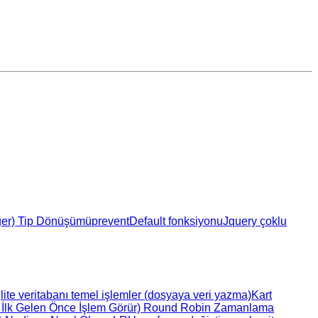
eger) Tip Dönüşümü
preventDefault fonksiyonu
Jquery çoklu
lite veritabanı temel işlemler (dosyaya veri yazma)
Kart
 İlk Gelen Önce İşlem Görür)
Round Robin Zamanlama