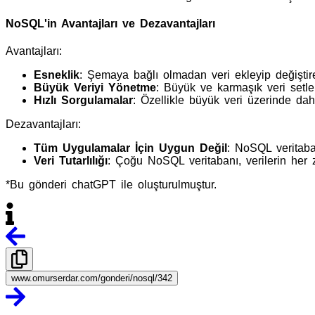
NoSQL'in Avantajları ve Dezavantajları
Avantajları:
Esneklik
: Şemaya bağlı olmadan veri ekleyip değiştireb
Büyük Veriyi Yönetme
: Büyük ve karmaşık veri setler
Hızlı Sorgulamalar
: Özellikle büyük veri üzerinde dah
Dezavantajları:
Tüm Uygulamalar İçin Uygun Değil
: NoSQL veritaba
Veri Tutarlılığı
: Çoğu NoSQL veritabanı, verilerin her 
*Bu gönderi chatGPT ile oluşturulmuştur.
www.omurserdar.com/gonderi/nosql/342