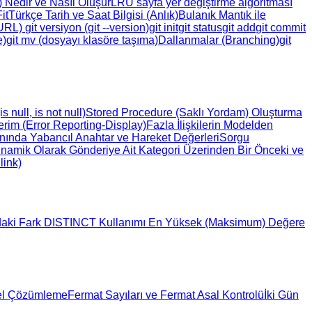
 Nedir ve Nasıl Oluşur
LRU sayfa yer değiştirme algoritması
it
Türkçe Tarih ve Saat Bilgisi (Anlık)
Bulanık Mantık ile
CURL)
git versiyon (git --version)
git init
git status
git add
git commit
e)
git mv (dosyayı klasöre taşıma)
Dallanmalar (Branching)
git
s null, is not null)
Stored Procedure (Saklı Yordam) Oluşturma
im (Error Reporting-Display)
Fazla İlişkilerin Modelden
banında Yabancıl Anahtar ve Hareket Değerleri
Sorgu
namik Olarak Gönderiye Ait Kategori Üzerinden Bir Önceki ve
link)
daki Fark
DISTINCT Kullanımı
En Yüksek (Maksimum) Değere
yel Çözümleme
Fermat Sayıları ve Fermat Asal Kontrolü
İki Gün