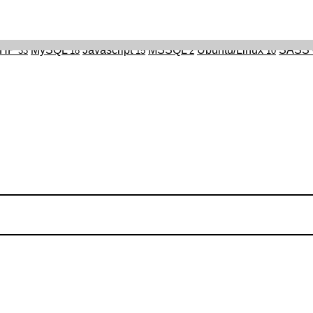
PHP
MySQL
Javascript
MSSQL
Ubuntu/Linux
SASS 
33
18
15
2
10