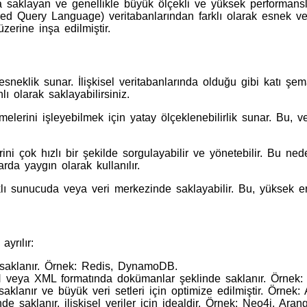
 saklayan ve genellikle büyük ölçekli ve yüksek performanslı v
ed Query Language) veritabanlarından farklı olarak esnek veri 
zerine inşa edilmiştir.
sneklik sunar. İlişkisel veritabanlarında olduğu gibi katı şem
lı olarak saklayabilirsiniz.
elerini işleyebilmek için yatay ölçeklenebilirlik sunar. Bu, v
ini çok hızlı bir şekilde sorgulayabilir ve yönetebilir. Bu ne
rda yaygın olarak kullanılır.
klı sunucuda veya veri merkezinde saklayabilir. Bu, yüksek eriş
yrılır:
de saklanır. Örnek: Redis, DynamoDB.
 veya XML formatında dokümanlar şeklinde saklanır. Örne
 saklanır ve büyük veri setleri için optimize edilmiştir. Örn
de saklanır, ilişkisel veriler için idealdir. Örnek: Neo4j, Ara