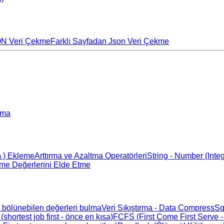
ON Veri Çekme
Farklı Sayfadan Json Veri Çekme
rma
\ ) Ekleme
Arttırma ve Azaltma Operatörleri
String - Number (Int
ame Değerlerini Elde Etme
 bölünebilen değerleri bulma
Veri Sıkıştırma - Data Compress
Sq
(shortest job first - önce en kısa)
FCFS (First Come First Serve -