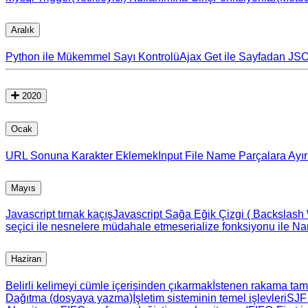
Aralık
Python ile Mükemmel Sayı Kontrolü
Ajax Get ile Sayfadan JS
2020
Ocak
URL Sonuna Karakter Eklemek
Input File Name Parçalara Ayı
Mayıs
Javascript tırnak kaçış
Javascript Sağa Eğik Çizgi ( Backslash 
seçici ile nesnelere müdahale etme
serialize fonksiyonu ile N
Haziran
Belirli kelimeyi cümle içerisinden çıkarmak
İstenen rakama tam
Dağıtma (dosyaya yazma)
İşletim sisteminin temel işlevleri
SJF 