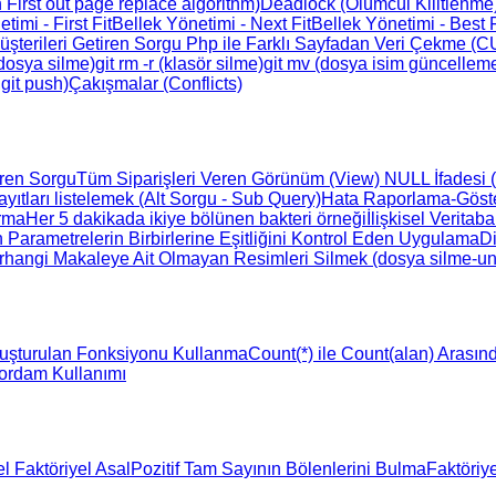
 First out page replace algorithm)
Deadlock (Ölümcül Kilitlenme)
timi - First Fit
Bellek Yönetimi - Next Fit
Bellek Yönetimi - Best F
üşterileri Getiren Sorgu
Php ile Farklı Sayfadan Veri Çekme (
(dosya silme)
git rm -r (klasör silme)
git mv (dosya isim güncellem
git push)
Çakışmalar (Conflicts)
eren Sorgu
Tüm Siparişleri Veren Görünüm (View)
NULL İfadesi (i
yıtları listelemek (Alt Sorgu - Sub Query)
Hata Raporlama-Göster
rma
Her 5 dakikada ikiye bölünen bakteri örneği
İlişkisel Verita
n Parametrelerin Birbirlerine Eşitliğini Kontrol Eden Uygulama
Di
rhangi Makaleye Ait Olmayan Resimleri Silmek (dosya silme-un
luşturulan Fonksiyonu Kullanma
Count(*) ile Count(alan) Arasın
Yordam Kullanımı
el
Faktöriyel Asal
Pozitif Tam Sayının Bölenlerini Bulma
Faktöri