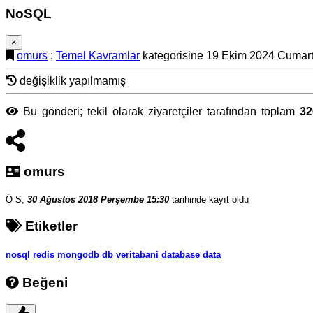
NoSQL
×
omurs
;
Temel Kavramlar
kategorisine 19 Ekim 2024 Cumarte
değişiklik yapılmamış
Bu gönderi; tekil olarak ziyaretçiler tarafından toplam
32
omurs
Ö S,
30 Ağustos 2018 Perşembe 15:30
tarihinde kayıt oldu
Etiketler
nosql
redis
mongodb
db
veritabani
database
data
Beğeni