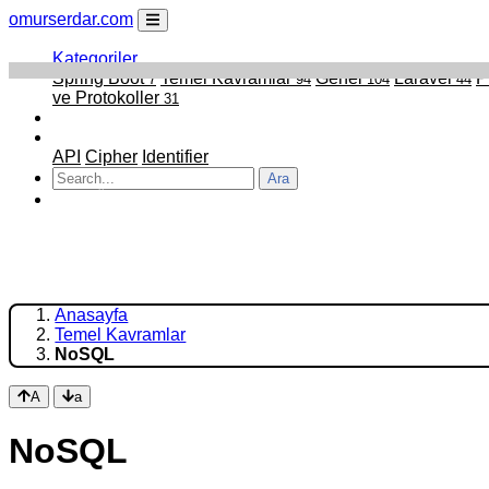
omurserdar.com
Kategoriler
Spring Boot
Temel Kavramlar
Genel
Laravel
7
94
104
44
ve Protokoller
31
Faydalı Linkler
Projelerim
API
Cipher
Identifier
Ara
ATATÜRK
Anasayfa
Temel Kavramlar
NoSQL
A
a
NoSQL