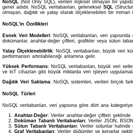
NoSQL
(Not Only SQL), verileri ilişkisel olmayan bir yapıda
genel adıdır. NoSQL veritabanları, geleneksel
SQL
(Structur
olmayan, dağıtık ve yatay olarak ölçeklenebilen bir mimari ü
NoSQL'in Özellikleri
Esnek Veri Modelleri
: NoSQL veritabanları, veri yapısında e
dokümanlar, anahtar-değer çiftleri, grafikler veya sütun taban
Yatay Ölçeklenebilirlik
: NoSQL veritabanları, büyük veri küm
performansın artırılabileceği anlamına gelir.
Yüksek Performans
: NoSQL veritabanları, büyük veri setler
ve IoT cihazları gibi büyük miktarda veri işleyen uygulamala
Dağıtık Veri Saklama
: NoSQL sistemleri, verileri birçok far
NoSQL Türleri
NoSQL veritabanları, veri yapısına göre dört ana kategoriye a
Anahtar-Değer
: Veriler anahtar-değer çiftleri şeklin
Doküman Tabanlı Veritabanları
: Veriler JSON, BSON
Sütun Tabanlı Veritabanları
: Veriler sütunlar halinde
Graf Veritabanları
: Veriler düğümler ve kenarlar şeklin