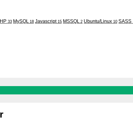
PHP
MySQL
Javascript
MSSQL
Ubuntu/Linux
SASS 
33
18
15
2
10
r