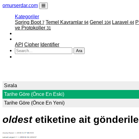
omurserdar.com
Kategoriler
Spring Boot
Temel Kavramlar
Genel
Laravel
7
94
104
44
ve Protokoller
31
Faydalı Linkler
Projelerim
API
Cipher
Identifier
Ara
ATATÜRK
Sırala
Tarihe Göre (Önce En Eski)
Tarihe Göre (Önce En Yeni)
oldest
etiketine ait gönderile