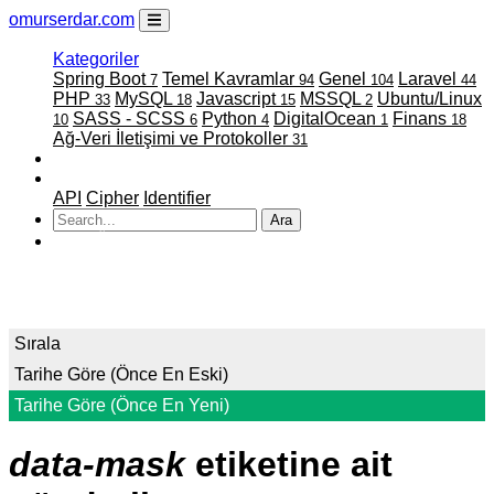
omurserdar.com
Kategoriler
Spring Boot
Temel Kavramlar
Genel
Laravel
7
94
104
44
PHP
MySQL
Javascript
MSSQL
Ubuntu/Linux
33
18
15
2
SASS - SCSS
Python
DigitalOcean
Finans
10
6
4
1
18
Ağ-Veri İletişimi ve Protokoller
31
Faydalı Linkler
Projelerim
API
Cipher
Identifier
Ara
ATATÜRK
Sırala
Tarihe Göre (Önce En Eski)
Tarihe Göre (Önce En Yeni)
data-mask
etiketine ait