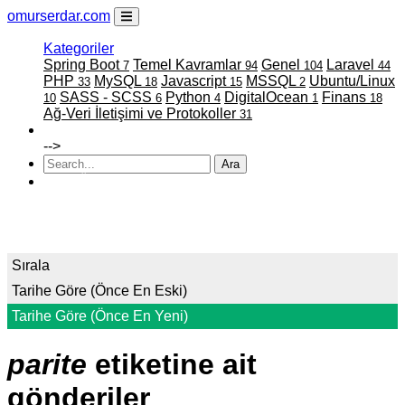
omurserdar.com
Kategoriler
Spring Boot
Temel Kavramlar
Genel
Laravel
7
94
104
44
PHP
MySQL
Javascript
MSSQL
Ubuntu/Linux
33
18
15
2
SASS - SCSS
Python
DigitalOcean
Finans
10
6
4
1
18
Ağ-Veri İletişimi ve Protokoller
31
Faydalı Linkler
-->
Ara
ATATÜRK
Sırala
Tarihe Göre (Önce En Eski)
Tarihe Göre (Önce En Yeni)
parite
etiketine ait
gönderiler