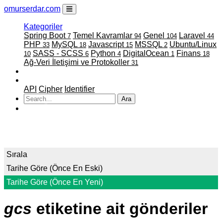
omurserdar.com
Kategoriler
Spring Boot
Temel Kavramlar
Genel
Laravel
7
94
104
44
PHP
MySQL
Javascript
MSSQL
Ubuntu/Linux
33
18
15
2
SASS - SCSS
Python
DigitalOcean
Finans
10
6
4
1
18
Ağ-Veri İletişimi ve Protokoller
31
Faydalı Linkler
Projelerim
API
Cipher
Identifier
Ara
ATATÜRK
Sırala
Tarihe Göre (Önce En Eski)
Tarihe Göre (Önce En Yeni)
gcs
etiketine ait gönderiler