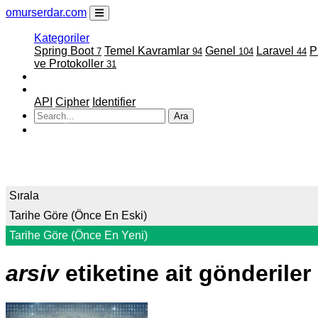
omurserdar.com
Kategoriler
Spring Boot
Temel Kavramlar
Genel
Laravel
7
94
104
44
ve Protokoller
31
Faydalı Linkler
Projelerim
API
Cipher
Identifier
Ara
ATATÜRK
Sırala
Tarihe Göre (Önce En Eski)
Tarihe Göre (Önce En Yeni)
arsiv
etiketine ait gönderiler