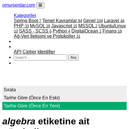
omurserdar.com
Kategoriler
Spring Boot
Temel Kavramlar
Genel
Laravel
7
94
104
44
PHP
MySQL
Javascript
MSSQL
Ubuntu/Linux
33
18
15
2
SASS - SCSS
Python
DigitalOcean
Finans
10
6
4
1
18
Ağ-Veri İletişimi ve Protokoller
31
Faydalı Linkler
Projelerim
API
Cipher
Identifier
Ara
ATATÜRK
Sırala
Tarihe Göre (Önce En Eski)
Tarihe Göre (Önce En Yeni)
algebra
etiketine ait